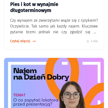
Pies i kot w wynajmie
długoterminowym
Czy wynajem ze zwierzętami wiąże się z ryzykiem?
Oczywiście. Tak samo jak każdy najem. Kluczowe
pytanie brzmi jednak nie czy zgodzić się na
zwierzę, ale jak zrobić to w sposób bezpieczny dla
Czytaj więcej
3 min
właściciela. Rynek się zmienia – warto to
wykorzystać Osoby posiadające zwierzęta mają
znacznie mniejszy wybór mieszkań. W efekcie, gdy
znajdą właściciela, który akceptuje…