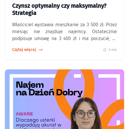
Czynsz optymalny czy maksymalny?
Strategia
Właściciel wystawia mieszkanie za 3 500 zł. Przez
miesiąc nie znajduje najemcy. Ostatecznie
podpisuje umowę na 3 400 zł i ma poczucie, że
obronił cenę. Tylko czy naprawdę wygrał?
Czytaj więcej
3 min
Najwyższy czynsz nie zawsze oznacza najwyższy
zysk W najmie łatwo skupić się na jednej liczbie:
miesięcznej stawce. Tymczasem ważniejsze
pytanie brzmi: Ile mieszkanie zarobi w skali…