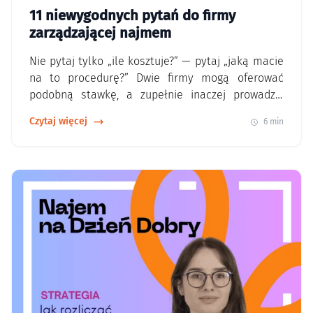
11 niewygodnych pytań do firmy
zarządzającej najmem
Nie pytaj tylko „ile kosztuje?” — pytaj „jaką macie
na to procedurę?” Dwie firmy mogą oferować
podobną stawkę, a zupełnie inaczej prowadzić
najem. Dlatego przed współpracą warto sprawdzić
Czytaj więcej
6 min
nie tylko cennik, ale też sposób podejmowania
decyzji, standard dokumentacji i to, czy właściciel
dostaje przejrzysty obraz sytuacji. W praktyce to
właśnie proces decyduje, czy wynajem jest…