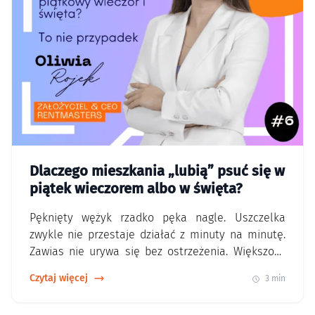
Dlaczego mieszkania „lubią” psuć się w
piątek wieczorem albo w święta?
Pęknięty wężyk rzadko pęka nagle. Uszczelka
zwykle nie przestaje działać z minuty na minutę.
Zawias nie urywa się bez ostrzeżenia. Większość
awarii rozwija się powoli. Przez kilka dni coś
Czytaj więcej
3 min
delikatnie kapie. Coś skrzypi. Coś zaczyna
pracować głośniej. W święta mieszkanie pracuje