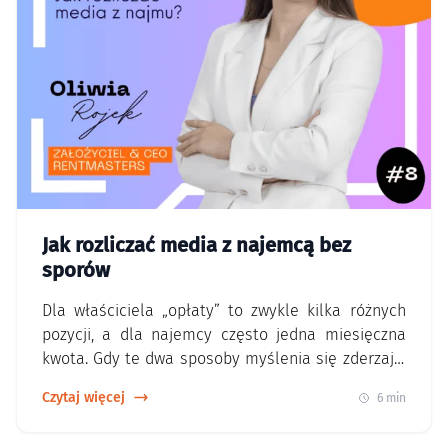
Jak rozliczać media z najemcą bez
sporów
Dla właściciela „opłaty” to zwykle kilka różnych
pozycji, a dla najemcy często jedna miesięczna
kwota. Gdy te dwa sposoby myślenia się zderzają,
zaczynają się pytania o to, co jest stałe, co
Czytaj więcej
6 min
zmienne i kto za co odpowiada. Najczęstszy
problem nie wynika ze złej woli. Wynika z