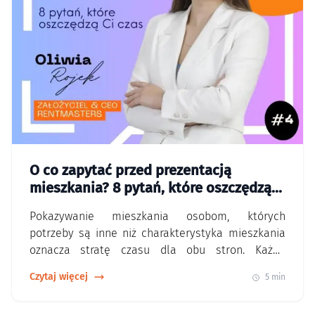
O co zapytać przed prezentacją
mieszkania? 8 pytań, które oszczędzą
Ci czas
Pokazywanie mieszkania osobom, których
potrzeby są inne niż charakterystyka mieszkania
oznacza stratę czasu dla obu stron. Każda
niepotrzebna prezentacja może również wydłużyć
Czytaj więcej
5 min
okres, w którym mieszkanie stoi puste. Im
szybciej znajdziesz odpowiedniego najemcę. To