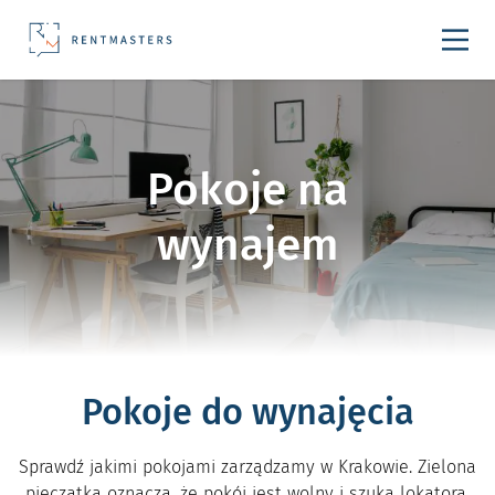
Przejdź do treści
Pokoje na
wynajem
Pokoje do wynajęcia
Sprawdź jakimi pokojami zarządzamy w Krakowie. Zielona
pieczątka oznacza, że pokój jest wolny i szuka lokatora.