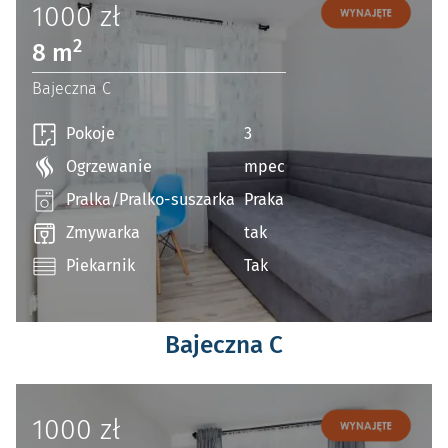
1000
zł
2
8 m
Bajeczna C
Pokoje
3
Ogrzewanie
mpec
Pralka/Pralko-suszarka
Praka
Zmywarka
tak
Piekarnik
Tak
Bajeczna C
1000
zł