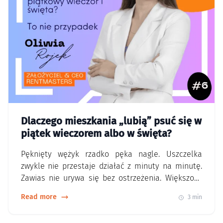
Dlaczego mieszkania „lubią” psuć się w
piątek wieczorem albo w święta?
Pęknięty wężyk rzadko pęka nagle. Uszczelka
zwykle nie przestaje działać z minuty na minutę.
Zawias nie urywa się bez ostrzeżenia. Większość
awarii rozwija się powoli. Przez kilka dni coś
Read more
3 min
delikatnie kapie. Coś skrzypi. Coś zaczyna
pracować głośniej. W święta mieszkanie pracuje