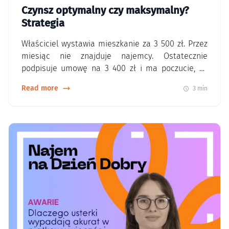
Czynsz optymalny czy maksymalny?
Strategia
Właściciel wystawia mieszkanie za 3 500 zł. Przez
miesiąc nie znajduje najemcy. Ostatecznie
podpisuje umowę na 3 400 zł i ma poczucie, że
obronił cenę. Tylko czy naprawdę wygrał?
Read more
3 min
Najwyższy czynsz nie zawsze oznacza najwyższy
zysk W najmie łatwo skupić się na jednej liczbie:
miesięcznej stawce. Tymczasem ważniejsze
pytanie brzmi: Ile mieszkanie zarobi w skali…