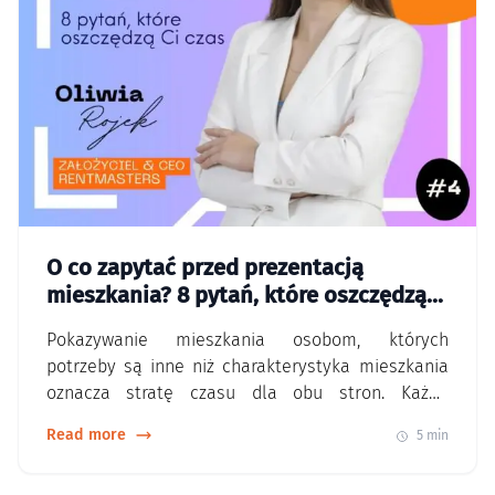
O co zapytać przed prezentacją
mieszkania? 8 pytań, które oszczędzą
Ci czas
Pokazywanie mieszkania osobom, których
potrzeby są inne niż charakterystyka mieszkania
oznacza stratę czasu dla obu stron. Każda
niepotrzebna prezentacja może również wydłużyć
Read more
5 min
okres, w którym mieszkanie stoi puste. Im
szybciej znajdziesz odpowiedniego najemcę. To