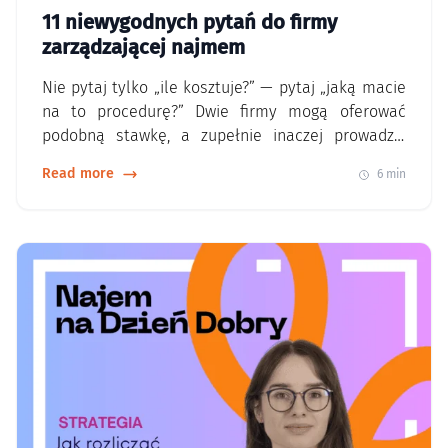
11 niewygodnych pytań do firmy
zarządzającej najmem
Nie pytaj tylko „ile kosztuje?” — pytaj „jaką macie
na to procedurę?” Dwie firmy mogą oferować
podobną stawkę, a zupełnie inaczej prowadzić
najem. Dlatego przed współpracą warto sprawdzić
Read more
6 min
nie tylko cennik, ale też sposób podejmowania
decyzji, standard dokumentacji i to, czy właściciel
dostaje przejrzysty obraz sytuacji. W praktyce to
właśnie proces decyduje, czy wynajem jest…