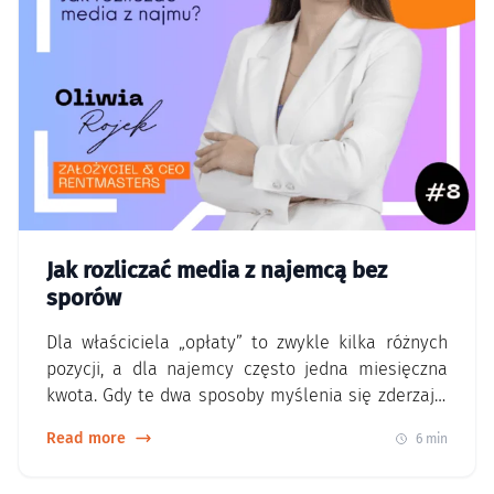
Jak rozliczać media z najemcą bez
sporów
Dla właściciela „opłaty” to zwykle kilka różnych
pozycji, a dla najemcy często jedna miesięczna
kwota. Gdy te dwa sposoby myślenia się zderzają,
zaczynają się pytania o to, co jest stałe, co
Read more
6 min
zmienne i kto za co odpowiada. Najczęstszy
problem nie wynika ze złej woli. Wynika z