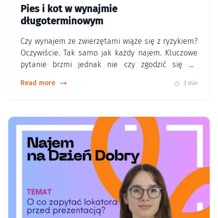
Pies i kot w wynajmie
długoterminowym
Czy wynajem ze zwierzętami wiąże się z ryzykiem?
Oczywiście. Tak samo jak każdy najem. Kluczowe
pytanie brzmi jednak nie czy zgodzić się na
zwierzę, ale jak zrobić to w sposób bezpieczny dla
Read more
3 min
właściciela. Rynek się zmienia – warto to
wykorzystać Osoby posiadające zwierzęta mają
znacznie mniejszy wybór mieszkań. W efekcie, gdy
znajdą właściciela, który akceptuje…