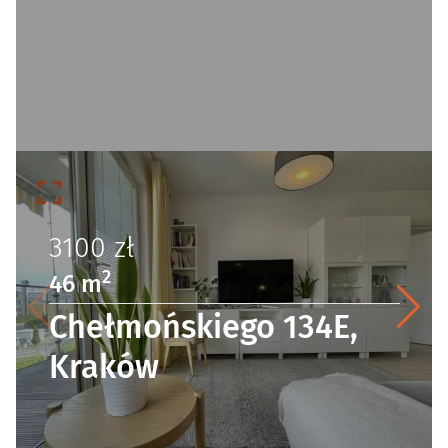
3100
zł
2
46 m
Chełmońskiego 134E,
Kraków