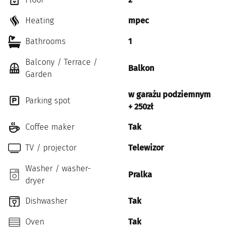
Heating
mpec
Bathrooms
1
Balcony / Terrace /
Balkon
Garden
w garażu podziemnym
Parking spot
+ 250zł
Coffee maker
Tak
TV / projector
Telewizor
Washer / washer-
Pralka
dryer
Dishwasher
Tak
Oven
Tak