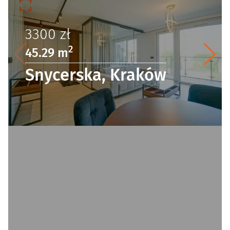
3300
zł
2
45.29 m
Snycerska, Kraków