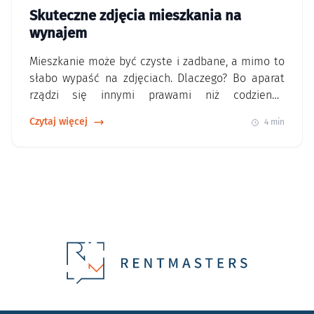
Skuteczne zdjęcia mieszkania na
wynajem
Mieszkanie może być czyste i zadbane, a mimo to
słabo wypaść na zdjęciach. Dlaczego? Bo aparat
rządzi się innymi prawami niż codzienne
użytkowanie. W kadrze liczy się: symetria,
Czytaj więcej
4 min
porządek wizualny, czytelna funkcja
pomieszczenia, światło, ograniczenie zbędnych
detali. Dlatego profesjonalne fotografie wnętrz to
nie tylko kwestia sprzętu, ale też wcześniejszego
przygotowania przestrzeni. Jeśli ogłoszenie ma
działać,…