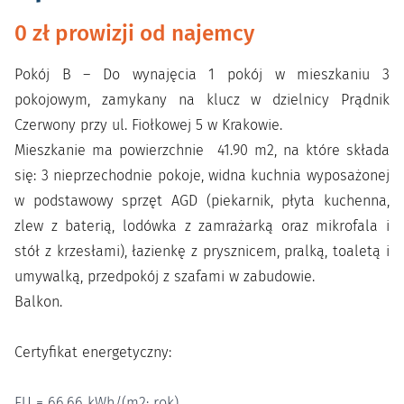
0 zł prowizji od najemcy
Pokój B – Do wynajęcia 1 pokój w mieszkaniu 3
pokojowym, zamykany na klucz w dzielnicy Prądnik
Czerwony przy ul. Fiołkowej 5 w Krakowie.
Mieszkanie ma powierzchnie 41.90 m2, na które składa
się: 3 nieprzechodnie pokoje, widna kuchnia wyposażonej
w podstawowy sprzęt AGD (piekarnik, płyta kuchenna,
zlew z baterią, lodówka z zamrażarką oraz mikrofala i
stół z krzesłami), łazienkę z prysznicem, pralką, toaletą i
umywalką, przedpokój z szafami w zabudowie.
Balkon.
Certyfikat energetyczny:
EU = 66,66 kWh/(m2· rok)