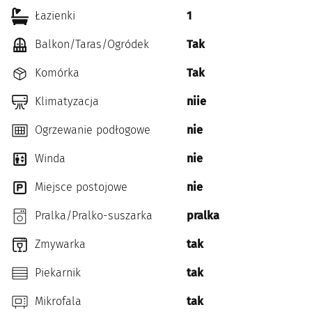
Łazienki
1
Balkon/Taras/Ogródek
Tak
Komórka
Tak
Klimatyzacja
niie
Ogrzewanie podłogowe
nie
Winda
nie
Miejsce postojowe
nie
Pralka/Pralko-suszarka
pralka
Zmywarka
tak
Piekarnik
tak
Mikrofala
tak