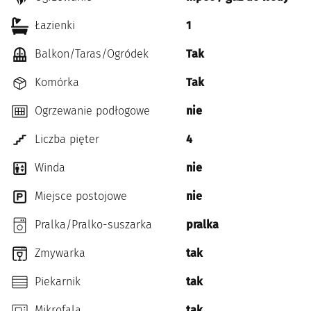
Łazienki
1
Balkon/Taras/Ogródek
Tak
Komórka
Tak
Ogrzewanie podłogowe
nie
Liczba pięter
4
Winda
nie
Miejsce postojowe
nie
Pralka/Pralko-suszarka
pralka
Zmywarka
tak
Piekarnik
tak
Mikrofala
tak