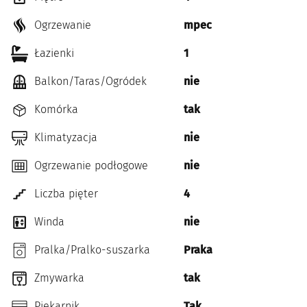
Ogrzewanie
mpec
Łazienki
1
Balkon/Taras/Ogródek
nie
Komórka
tak
Klimatyzacja
nie
Ogrzewanie podłogowe
nie
Liczba pięter
4
Winda
nie
Pralka/Pralko-suszarka
Praka
Zmywarka
tak
Piekarnik
Tak