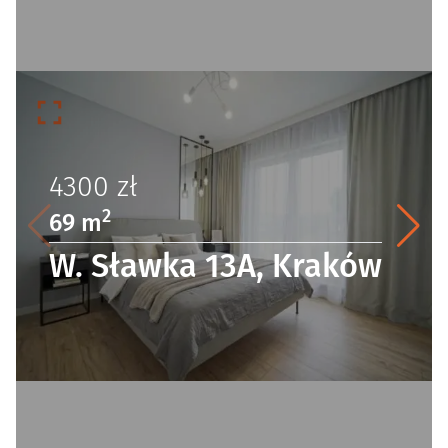
4300
zł
2
69 m
W. Sławka 13A, Kraków