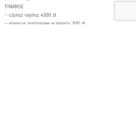
FINANSE
– czynsz najmu: 4300 zł
– miejsce postojowe w garażu 300 zł
– czynsz administracyjny: 1297,64 zł zł (z zaliczkami na
wodę, ogrzewanie, wywóz śmieci)
– kaucja: 4500 zł
Lokalizacja
Dzielnica:
Wola Duchacka