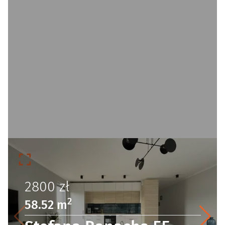
2800
zł
2
58.52 m