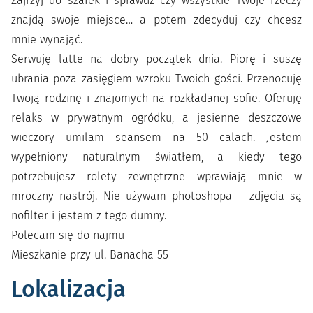
Zajrzyj do szafek i sprawdź czy wszystkie Twoje rzeczy
znajdą swoje miejsce… a potem zdecyduj czy chcesz
mnie wynająć.
Serwuję latte na dobry początek dnia. Piorę i suszę
ubrania poza zasięgiem wzroku Twoich gości. Przenocuję
Twoją rodzinę i znajomych na rozkładanej sofie. Oferuję
relaks w prywatnym ogródku, a jesienne deszczowe
wieczory umilam seansem na 50 calach. Jestem
wypełniony naturalnym światłem, a kiedy tego
potrzebujesz rolety zewnętrzne wprawiają mnie w
mroczny nastrój. Nie używam photoshopa – zdjęcia są
nofilter i jestem z tego dumny.
Polecam się do najmu
Mieszkanie przy ul. Banacha 55
Lokalizacja