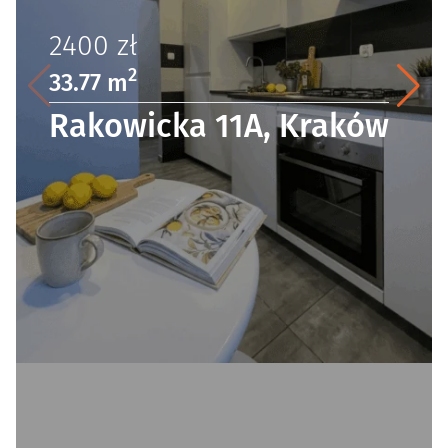
2400
zł
2
33.77 m
Rakowicka 11A, Kraków