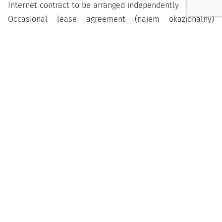
Internet contract to be arranged independently
Occasional lease agreement (najem okazjonalny)
required
LOCATION
The apartment at Rakowicka 11A is perfectly located –
you can reach almost everything on foot. The
infrastructure within a 400-meter radius is among the
best in Kraków.
Public transport:
Tram and bus stops “Uniwersytet Ekonomiczny” and
“Dworzec Główny Wschód” within a 2–3 minute walk
Direct access to the tram tunnel and numerous lines
(e.g. 2, 5, 14, 20, 50, 182, 482, 501), connecting this location
with all parts of Kraków
Main Railway Station (PKP) and Bus Station (MDA) –
approx. 5 minutes on foot, ideal for frequent travelers