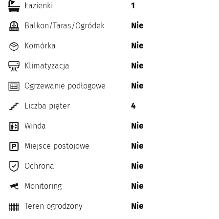
Łazienki
1
Balkon/Taras/Ogródek
Nie
Komórka
Nie
Klimatyzacja
Nie
Ogrzewanie podłogowe
Nie
Liczba pięter
4
Winda
Nie
Miejsce postojowe
Nie
Ochrona
Nie
Monitoring
Nie
Teren ogrodzony
Nie