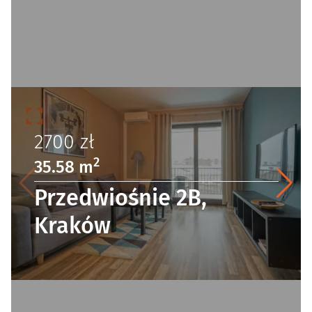
2700
zł
2
35.58 m
Przedwiośnie 2B,
Kraków