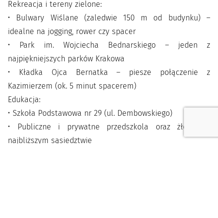
Rekreacja i tereny zielone:
• Bulwary Wiślane (zaledwie 150 m od budynku) –
idealne na jogging, rower czy spacer
• Park im. Wojciecha Bednarskiego – jeden z
najpiękniejszych parków Krakowa
• Kładka Ojca Bernatka – piesze połączenie z
Kazimierzem (ok. 5 minut spacerem)
Edukacja:
• Szkoła Podstawowa nr 29 (ul. Dembowskiego)
• Publiczne i prywatne przedszkola oraz żłobki w
najbliższym sąsiedztwie
FINANSE
• Czynsz najmu: 2700 zł/mies.
•. Miejsce postojowe w garażu podziemnym 300 zł/mies.
• Czynsz administracyjny: 580 zł/mies. z zaliczkami na
wodę, śmieci, części wspólne