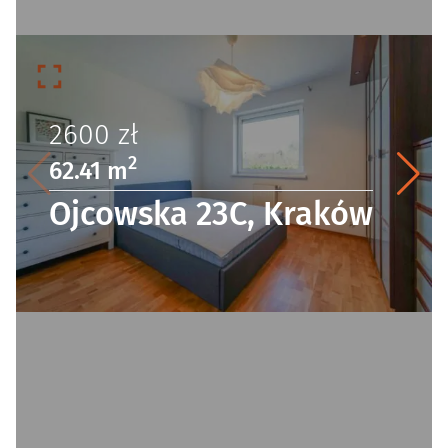
2600
zł
2
62.41 m
Ojcowska 23C, Kraków