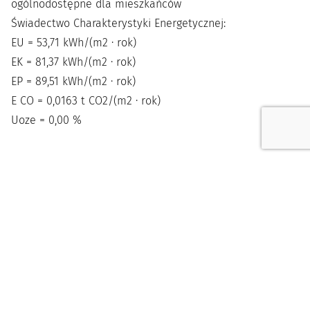
ogólnodostępne dla mieszkańców
Świadectwo Charakterystyki Energetycznej:
EU = 53,71 kWh/(m
2
· rok)
EK = 81,37 kWh/(m
2
· rok)
EP = 89,51 kWh/(m
2
· rok)
E
CO
= 0,0163 t CO
2
/(m
2
· rok)
U
oze
= 0,00 %
Lokalizacja