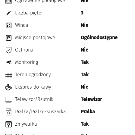
Ogrzewanie podłogowe
Nie
Liczba pięter
3
Winda
Nie
Miejsce postojowe
Ogólnodostępne
Ochrona
Nie
Monitoring
Tak
Teren ogrodzony
Tak
Ekspres do kawy
Nie
Telewizor/Rzutnik
Telewizor
Pralka/Pralko-suszarka
Pralka
Zmywarka
Tak