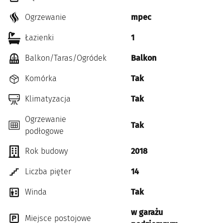
Ogrzewanie
mpec
Łazienki
1
Balkon/Taras/Ogródek
Balkon
Komórka
Tak
Klimatyzacja
Tak
Ogrzewanie
Tak
podłogowe
Rok budowy
2018
Liczba pięter
14
Winda
Tak
w garażu
Miejsce postojowe