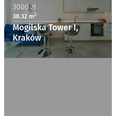
3000
zł
2
38.32 m
Mogilska Tower I,
Kraków