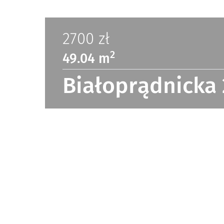
2700
zł
2
49.04 m
Białoprądnicka