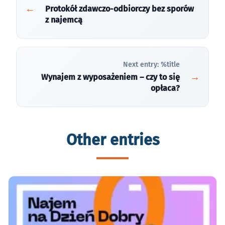
Protokół zdawczo-odbiorczy bez sporów
z najemcą
Next entry: %title
Wynajem z wyposażeniem – czy to się
opłaca?
Other entries