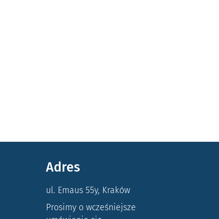
Adres
ul. Emaus 55y, Kraków
Prosimy o wcześniejsze