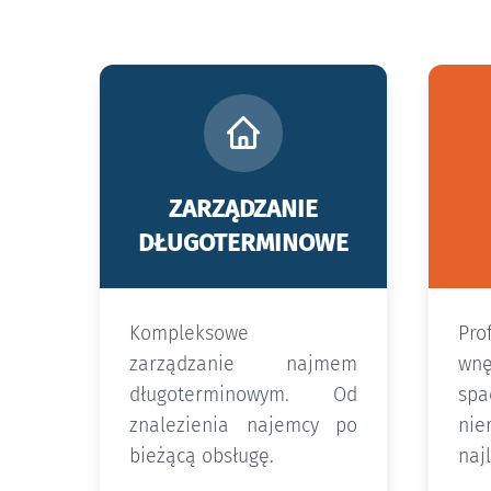
ZARZĄDZANIE
DŁUGOTERMINOWE
Kompleksowe
Pro
zarządzanie najmem
wn
długoterminowym. Od
sp
znalezienia najemcy po
ni
bieżącą obsługę.
naj