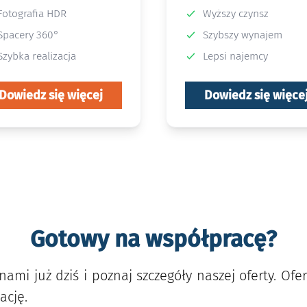
Fotografia HDR
Wyższy czynsz
Spacery 360°
Szybszy wynajem
Szybka realizacja
Lepsi najemcy
Dowiedz się więcej
Dowiedz się więce
Gotowy na współpracę?
 nami już dziś i poznaj szczegóły naszej oferty. Of
ację.