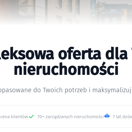
eksowa oferta dla 
nieruchomości
opasowane do Twoich potrzeb i maksymalizuj z
ocena klientów
70+ zarządzanych nieruchomości
7 lat doś