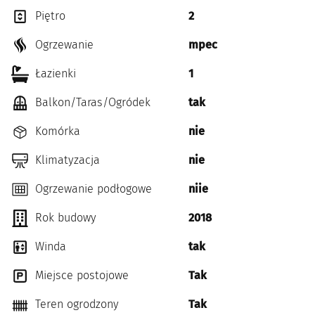
Piętro
2
Ogrzewanie
mpec
Łazienki
1
Balkon/Taras/Ogródek
tak
Komórka
nie
Klimatyzacja
nie
Ogrzewanie podłogowe
niie
Rok budowy
2018
Winda
tak
Miejsce postojowe
Tak
Teren ogrodzony
Tak