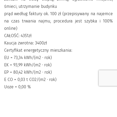
śmieci, utrzymanie budynku
prąd według faktury ok. 100 zł (przepisywany na najemce
na czas trwania najmu, procedura jest szybka i 100%
online)
CAŁOŚĆ: 4351zł
Kaucja zwrotna: 3400zł
Certyfikat energetyczny mieszkania:
EU = 73,34 kWh/(m2 · rok)
EK = 93,99 kWh/(m2 · rok)
EP = 80,42 kWh/(m2 · rok)
E CO = 0,03 t CO2/(m2 · rok)
Uoze = 0,00 %
Lokalizacja
Dzielnica:
Podgórze