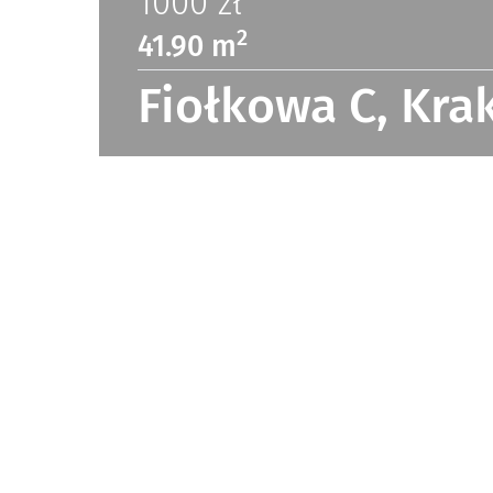
1000
zł
2
41.90 m
Fiołkowa C, Kr