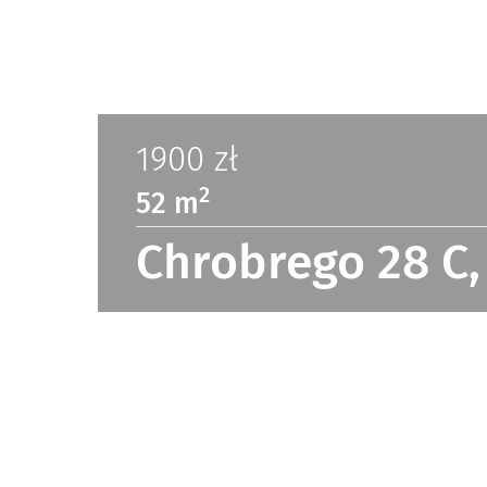
1900
zł
2
52 m
Chrobrego 28 C